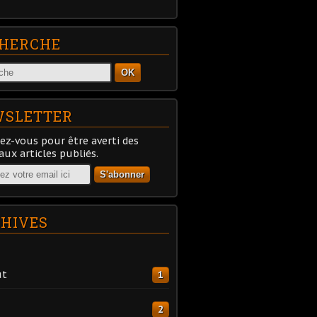
HERCHE
OK
SLETTER
z-vous pour être averti des
ux articles publiés.
HIVES
ût
1
2