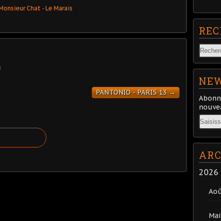
REC
NEW
PANTONIO - PARIS 13 →
Abonne
nouvea
Email
ARC
2026
Ao
Mai