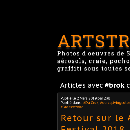
ARTSTR
Photos d'oeuvres de St
aérosols, craie, pocho
graffiti sous toutes s
Articles avec
#brok
c
Publié le
2 Mars 2019
par ZaB
Publié dans :
#Da Cruz
,
#ourcqlivingcolor
#BreezeYoko
Retour sur le
Festival 2018