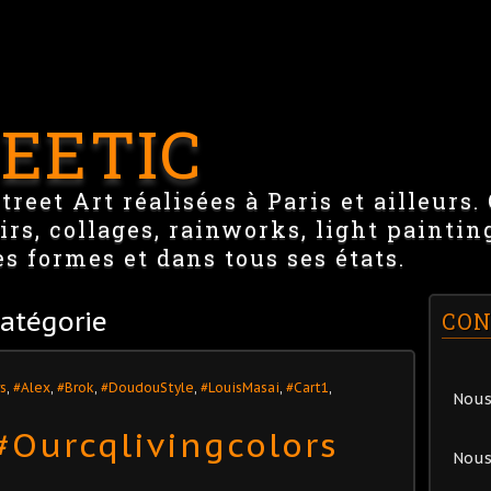
EETIC
reet Art réalisées à Paris et ailleurs.
irs, collages, rainworks, light paintin
es formes et dans tous ses états.
atégorie
CON
s
,
#Alex
,
#Brok
,
#DoudouStyle
,
#LouisMasai
,
#Cart1
,
Nous
 #Ourcqlivingcolors
Nous