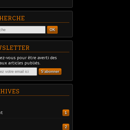
HERCHE
OK
SLETTER
z-vous pour être averti des
ux articles publiés.
HIVES
ût
1
2