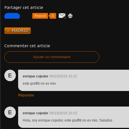
Partager cet article
Repost
0
← MADRID
Commenter cet article
Ajouter un commentaire
E
enrique cojedor
06/10/2016 10:22
este graffiti no es mio
Répondre
E
enrique cojedor
06/10/2016 10:22
Hola, soy enrique cojedor, este graffiti no es mio. Saludos