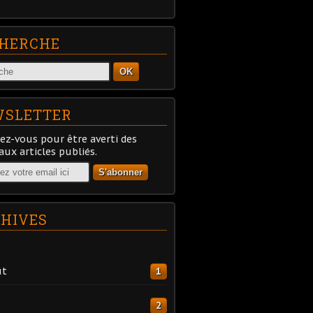
HERCHE
OK
SLETTER
z-vous pour être averti des
ux articles publiés.
HIVES
ût
1
2