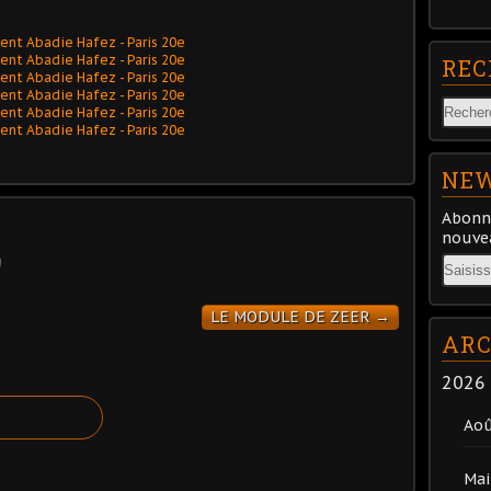
REC
NEW
Abonne
nouvea
Email
LE MODULE DE ZEER →
ARC
2026
Ao
Mai