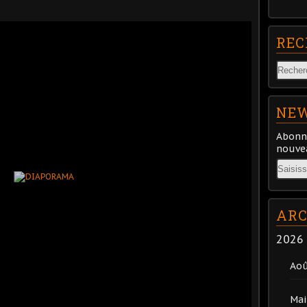
REC
NEW
Abonne
nouvea
Email
ARC
2026
Ao
Mai