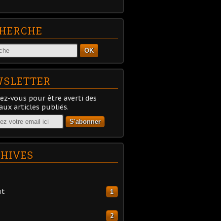
HERCHE
OK
SLETTER
z-vous pour être averti des
ux articles publiés.
HIVES
ût
1
2