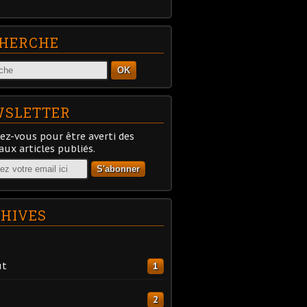
HERCHE
OK
SLETTER
z-vous pour être averti des
ux articles publiés.
HIVES
ût
1
2