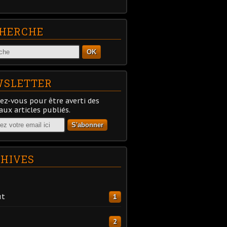
HERCHE
OK
SLETTER
z-vous pour être averti des
ux articles publiés.
HIVES
ût
1
2