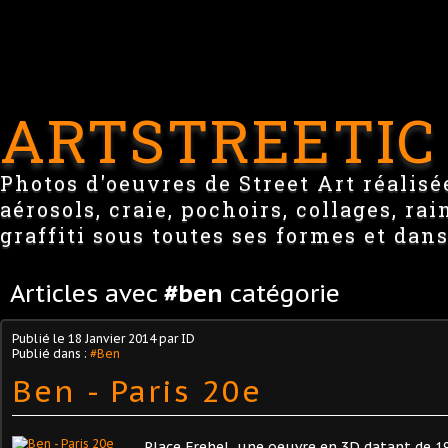
ARTSTREETIC
Photos d'oeuvres de Street Art réalisée
aérosols, craie, pochoirs, collages, ra
graffiti sous toutes ses formes et dans
Articles avec
#ben
catégorie
Publié le
18 Janvier 2014
par ID
Publié dans :
#Ben
Ben - Paris 20e
Place Frehel, une oeuvre en 3D datant de 1