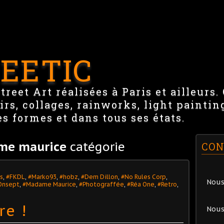
EETIC
reet Art réalisées à Paris et ailleurs.
irs, collages, rainworks, light paintin
es formes et dans tous ses états.
me maurice
catégorie
CON
s
,
#FKDL
,
#Marko93
,
#hobz
,
#Dem Dillon
,
#No Rules Corp
,
Nous
Onsept
,
#Madame Maurice
,
#Photograffée
,
#Réa One
,
#Retro
,
re !
Nous