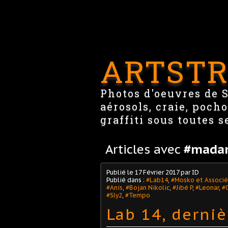
ARTSTR
Photos d'oeuvres de St
aérosols, craie, pocho
graffiti sous toutes s
Articles avec
#mada
Publié le
17 Février 2017
par ID
Publié dans :
#Lab14
,
#Mosko et Associé
#Anis
,
#Bojan Nikolic
,
#Jibé P
,
#Leonar
,
#
#Sly2
,
#Tempo
Lab 14, derniè