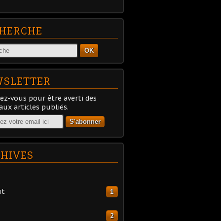
HERCHE
OK
SLETTER
z-vous pour être averti des
ux articles publiés.
HIVES
ût
1
2