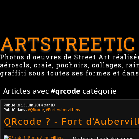
ARTSTREETIC
Photos d'oeuvres de Street Art réalisée
aérosols, craie, pochoirs, collages, ra
graffiti sous toutes ses formes et dans
Articles avec
#qrcode
catégorie
Publié le
15 Juin 2014
par ID
Publié dans :
#QRcode
,
#Fort Aubervilliers
QRcode ? - Fort d'Aubervil
Mystère et boule de gomme.