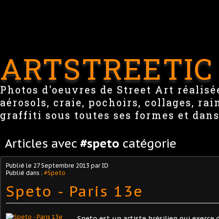
ARTSTREETIC
Photos d'oeuvres de Street Art réalisée
aérosols, craie, pochoirs, collages, ra
graffiti sous toutes ses formes et dans
Articles avec
#speto
catégorie
Publié le
27 Septembre 2013
par ID
Publié dans :
#Speto
Speto - Paris 13e
Speto est un artiste brésilien qui exerce 