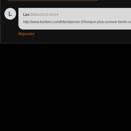
L
Lau
09/04/2015 00:04
http://www.konbini.com/fr/tendances-2/fresque-plus-connue-berlin-su
Répondre