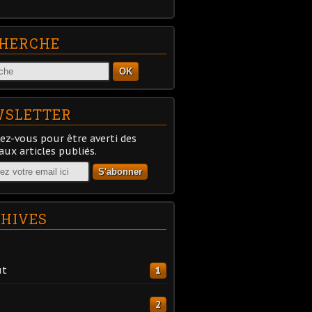
HERCHE
OK
SLETTER
z-vous pour être averti des
ux articles publiés.
HIVES
ût
1
2