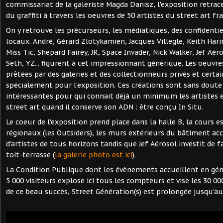
commissariat de la galeriste Magda Danisz, l'exposition retrace
du graffiti à travers les oeuvres de 50 artistes du street art fr
On y retrouve les précurseurs, les médiatiques, des confidentie
locaux. André, Gérard Zlotykamien, Jacques Villegle, Keith Harin
Miss Tic, Shepard Fairey, JR, Space Invader, Nick Walker, Jef Aéro
Seth, YZ... figurent à cet impressionnant générique. Les oeuvr
prêtées par des galeries et des collectionneurs privés et certa
spécialement pour l'exposition. Ces créations sont sans doute 
intéressantes pour qui connait déjà un minimum les artistes e
street art quand il conserve son ADN : être conçu In Situ.
Le coeur de l'exposition prend place dans la halle B, la cours e
régionaux (les Outsiders), les murs extérieurs du bâtiment ac
d'artistes de tous horizons tandis que Jef Aérosol investit de
toit-terrasse (
la galerie photo est ici
).
La Condition Publique dont les évènements accueillent en g
5 000 visiteurs explose ici tous les compteurs et vise les 30 00
de ce beau succès, Street Génération(s) est prolongée jusqu'au 