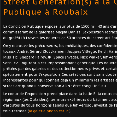
Street Génération(s) à la
Publique à Roubaix
La Condition Publique expose, sur plus de 1500 m², 40 ans d'ar
commissariat de la galeriste Magda Danisz, l'exposition retrace
du graffiti à travers les oeuvres de 50 artistes du street art fr
On y retrouve les précurseurs, les médiatiques, des confidentie
locaux. André, Gérard Zlotykamien, Jacques Villegle, Keith Harin
Miss Tic, Shepard Fairey, JR, Space Invader, Nick Walker, Jef Aéro
Seth, YZ... figurent à cet impressionnant générique. Les oeuvr
prêtées par des galeries et des collectionneurs privés et certa
spécialement pour l'exposition. Ces créations sont sans doute 
intéressantes pour qui connait déjà un minimum les artistes e
street art quand il conserve son ADN : être conçu In Situ.
Le coeur de l'exposition prend place dans la halle B, la cours e
régionaux (les Outsiders), les murs extérieurs du bâtiment ac
d'artistes de tous horizons tandis que Jef Aérosol investit de
toit-terrasse (
la galerie photo est ici
).