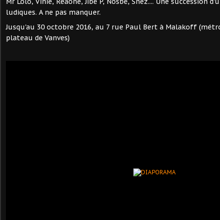
Mr Lolo, Vinie, Reaone, Jibé P, Nosbé, Snez.... Une succession d'
ludiques. A ne pas manquer.
Jusqu'au 30 octobre 2016, au 7 rue Paul Bert à Malakoff (métr
plateau de Vanves)