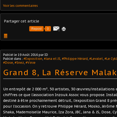
Voir les commentaires
Partager cet article
Repost
0
…
Publié le
19 Août 2016
par ID
Publié dans :
#Exposition
,
#Jana et JS
,
#Philippe Hérard
,
#Levalet
,
#Le Cyk
#Dose
,
#Snez
,
#Vinie
Grand 8, La Réserve Malak
Un entrepôt de 2 000 m², 50 artistes, 30 œuvres/installations e
chiffres ce que l'association Inzouk Assoc vous propose. Insta
destiné à être prochainement détruit, l'exposition Grand 8 pr
pour l'occasion. On y retrouve Philippe Hérard, Mosko, Jérôme 
Shaka, Mademoiselle Maurice, Iza Zora, JBC, Jana & JS, Dose, C