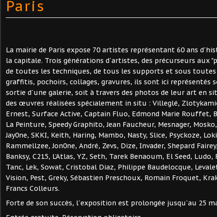
Paris
La mairie de Paris expose 70 artistes représentant 60 ans d´his
la capitale. Trois générations d´artistes, des précurseurs aux 
de toutes les techniques, de tous les supports et sous toutes 
graffitis, pochoirs, collages, gravures, ils sont ici représentés
sortie d´une galerie, soit à travers des photos de leur art en s
des œuvres réalisées spécialement in situ : Villeglé, Zlotykam
Ernest, Surface Active, Captain Fluo, Edmond Marie Rouffet, Ble
La Peinture, Speedy Graphito, Jean Faucheur, Mesnager, Mosko, 
Jay0ne, SKKI, Keith, Haring, Mambo, Nasty, Slice, Psyckoze, Lok
Rammellzee, Jon0ne, André, Zevs, Dize, Invader, Shepard Fairey,
Banksy, C215, L’Atlas, YZ, Seth, Tarek Benaoum, El Seed, Ludo, 
Tanc, Lek, Sowat, Cristobal Diaz, Philippe Baudelocque, Leval
Vision, Pest, Greky, Sébastien Preschoux, Romain Froquet, Kr
Francs Colleurs.
Forte de son succès, l´exposition est prolongée jusqu´au 25 ma