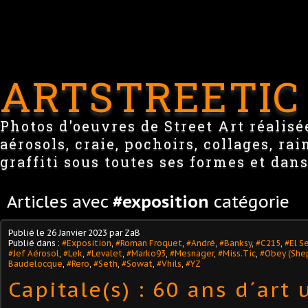
ARTSTREETIC
Photos d'oeuvres de Street Art réalisée
aérosols, craie, pochoirs, collages, ra
graffiti sous toutes ses formes et dans
Articles avec
#exposition
catégorie
Publié le
26 Janvier 2023
par ZaB
Publié dans :
#Exposition
,
#Roman Froquet
,
#André
,
#Banksy
,
#C215
,
#El S
#Jef Aérosol
,
#Lek
,
#Levalet
,
#Marko93
,
#Mesnager
,
#Miss.Tic
,
#Obey (Shep
Baudelocque
,
#Rero
,
#Seth
,
#Sowat
,
#Vhils
,
#YZ
Capitale(s) : 60 ans d´art 