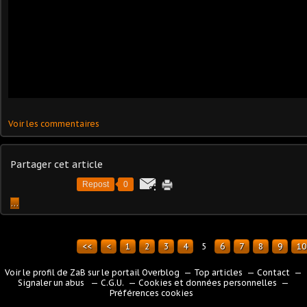
Voir les commentaires
Partager cet article
Repost
0
…
<<
<
1
2
3
4
5
6
7
8
9
10
Voir le profil de
ZaB
sur le portail Overblog
Top articles
Contact
Signaler un abus
C.G.U.
Cookies et données personnelles
Préférences cookies