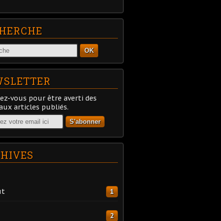
HERCHE
OK
SLETTER
z-vous pour être averti des
ux articles publiés.
HIVES
ût
1
2