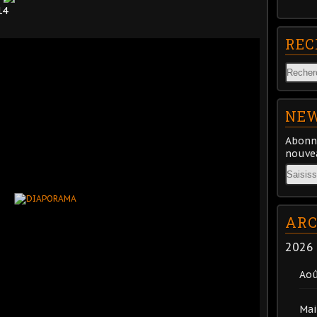
14
REC
NEW
Abonne
nouvea
Email
ARC
2026
Ao
Mai