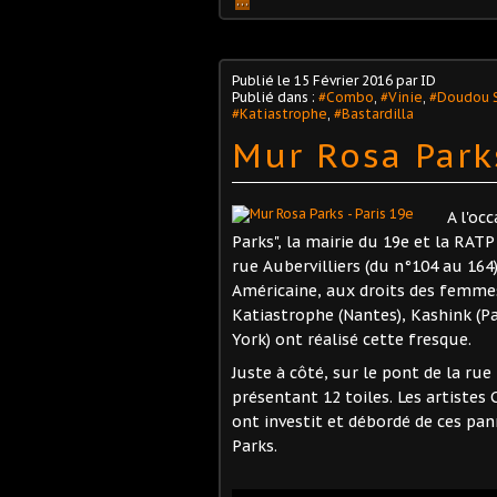
…
Publié le
15 Février 2016
par ID
Publié dans :
#Combo
,
#Vinie
,
#Doudou S
#Katiastrophe
,
#Bastardilla
Mur Rosa Parks
A l'oc
Parks", la mairie du 19e et la RATP
rue Aubervilliers (du n°104 au 164
Américaine, aux droits des femmes 
Katiastrophe (Nantes), Kashink (Pa
York) ont réalisé cette fresque.
Juste à côté, sur le pont de la rue
présentant 12 toiles. Les artistes
ont investit et débordé de ces p
Parks.