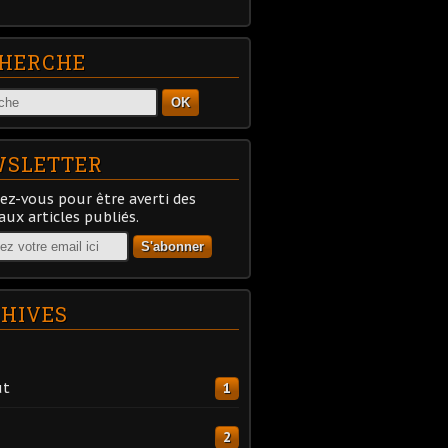
HERCHE
OK
SLETTER
z-vous pour être averti des
ux articles publiés.
HIVES
ût
1
2