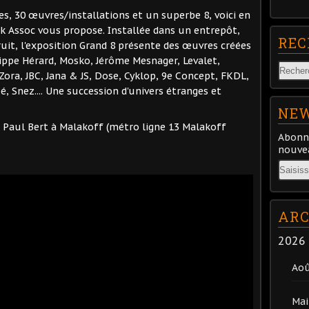
es, 30 œuvres/installations et un superbe 8, voici en
uk Assoc vous propose. Installée dans un entrepôt,
REC
uit, l'exposition Grand 8 présente des œuvres créées
lippe Hérard, Mosko, Jérôme Mesnager, Levalet,
ora, JBC, Jana & JS, Dose, Cyklop, 9e Concept, FKDL,
bé, Snez.... Une succession d'univers étranges et
NEW
e Paul Bert à Malakoff (métro ligne 13 Malakoff
Abonne
nouvea
Email
ARC
2026
Ao
Mai