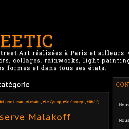
EETIC
reet Art réalisées à Paris et ailleurs.
irs, collages, rainworks, light paintin
es formes et dans tous ses états.
atégorie
CON
hilippe Hérard
,
#Levalet
,
#Le Cyklop
,
#9e Concept
,
#Jibé P
,
Nous
éserve Malakoff
Nous