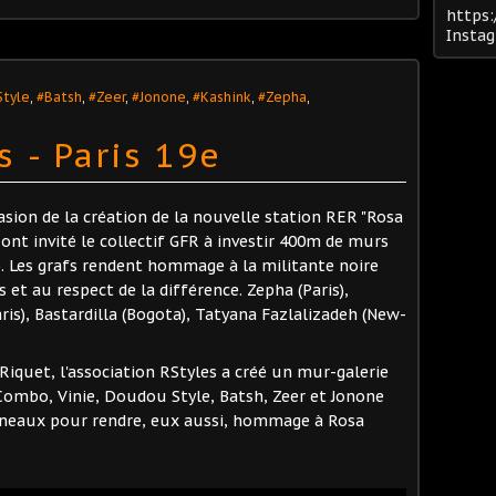
https:
Insta
tyle
,
#Batsh
,
#Zeer
,
#Jonone
,
#Kashink
,
#Zepha
,
 - Paris 19e
casion de la création de la nouvelle station RER "Rosa
 ont invité le collectif GFR à investir 400m de murs
). Les grafs rendent hommage à la militante noire
et au respect de la différence. Zepha (Paris),
ris), Bastardilla (Bogota), Tatyana Fazlalizadeh (New-
 Riquet, l'association RStyles a créé un mur-galerie
 Combo, Vinie, Doudou Style, Batsh, Zeer et Jonone
anneaux pour rendre, eux aussi, hommage à Rosa