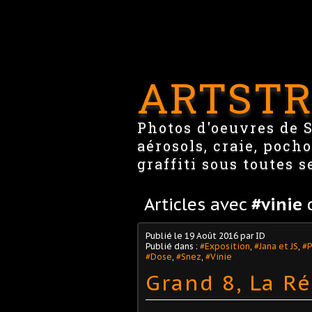
ARTSTR
Photos d'oeuvres de St
aérosols, craie, pocho
graffiti sous toutes s
Articles avec
#vinie
c
Publié le
19 Août 2016
par ID
Publié dans :
#Exposition
,
#Jana et JS
,
#P
#Dose
,
#Snez
,
#Vinie
Grand 8, La R